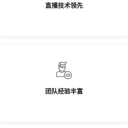
直播技术领先
采用 4K 高清直播技术，搭配多角度镜头和实时解说，提
直播技术领先
大型赛事。
团队经验丰富
核心团队具备 10 年以上体育行业运营经验，服务过超百场
团队经验丰富