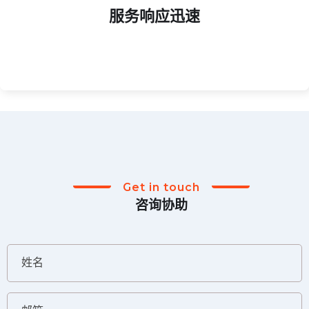
服务响应迅速
7×24 小时客服在线，针对直播故障、售后问题提供即时
服务响应迅速
Get in touch
咨询协助