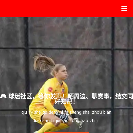
🎮 球迷社区，等你发声！晒周边、聊赛事，结交同
好知己！
qiu mi she qu deng ni fa sheng shai zhou bian
liao sai shi jie jiao tong hao zhi ji