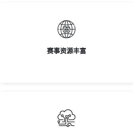
等主流项目。
赛事资源丰富
拥有国内外多品类体育赛事独家合作权，覆盖足球、篮球
赛事资源丰富
解决方案。